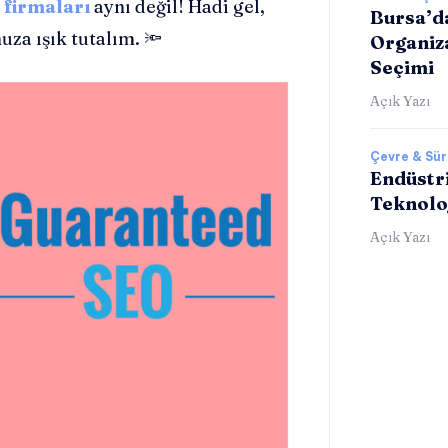
 firmaları
aynı değil! Hadi gel,
Bursa’d
za ışık tutalım. 🔦
Organiz
Seçimi
Açık Yazı
Çevre & Sürd
Endüstri
Teknolo
Açık Yazı