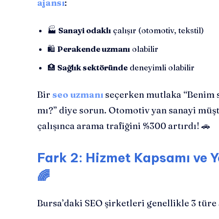
ajansı
:
🏭
Sanayi odaklı
çalışır (otomotiv, tekstil)
🛍️
Perakende uzmanı
olabilir
🏥
Sağlık sektöründe
deneyimli olabilir
Bir
seo uzmanı
seçerken mutlaka “Benim 
mı?” diye sorun. Otomotiv yan sanayi müşte
çalışınca arama trafiğini %300 artırdı! 🚗
Fark 2: Hizmet Kapsamı ve Ya
🌈
Bursa’daki SEO şirketleri genellikle 3 türe 