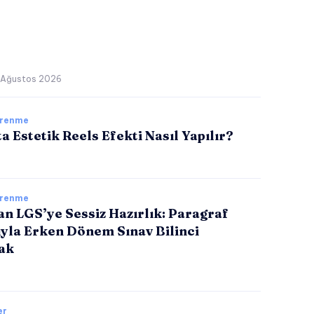
 Ağustos 2026
ğrenme
a Estetik Reels Efekti Nasıl Yapılır?
ğrenme
tan LGS’ye Sessiz Hazırlık: Paragraf
ıyla Erken Dönem Sınav Bilinci
ak
er