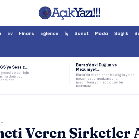
m
Ev
Finans
Eğlence
İş
Sanat
Moda
Sağlık
S
Bursa’daki Düğün ve
LGS’ye Sessiz...
Mezuniyet...
öğrenci ve veli için
Bursa’da düzenlenen bir düğün ya da
ısının doğrudan
mezuniyet organizasyonu,
derslerin...
misafirlerin yalnızca güzel bir
mekânda...
..
ti Veren Şirketler 