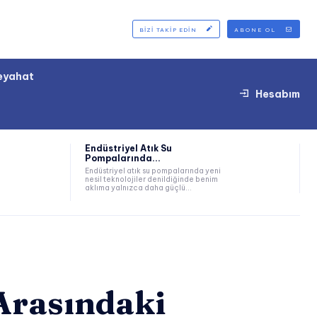
BIZI TAKIP EDIN
ABONE OL
eyahat
Hesabım
Endüstriyel Atık Su
Pompalarında...
Endüstriyel atık su pompalarında yeni
nesil teknolojiler denildiğinde benim
aklıma yalnızca daha güçlü...
Arasındaki