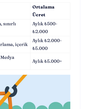
Ortalama
Ücret
 sınırlı
Aylık ₺500-
₺2.000
Aylık ₺2.000-
rlama, içerik
₺5.000
l Medya
Aylık ₺5.000+