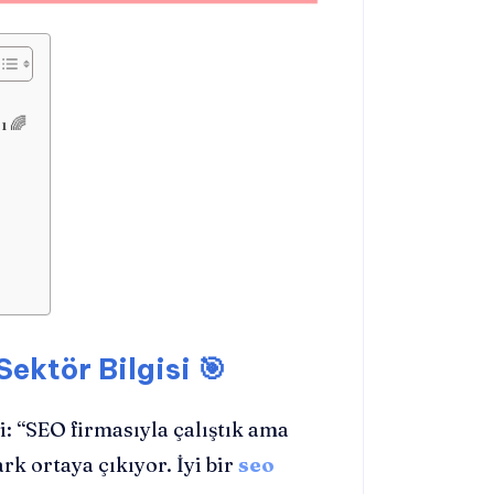
ı 🌈
Sektör Bilgisi 🎯
i: “SEO firmasıyla çalıştık ama
rk ortaya çıkıyor. İyi bir
seo