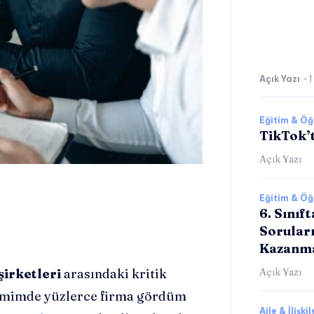
Açık Yazı
-
1
Eğitim & Ö
TikTok’t
Açık Yazı
Eğitim & Ö
6. Sınıf
Sorular
Kazanm
şirketleri
arasındaki kritik
Açık Yazı
eyimimde yüzlerce firma gördüm
Aile & İlişkil