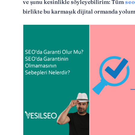
ve şunu kesinlikle söyleyebilirim: Tüm
seo
birlikte bu karmaşık dijital ormanda yolumu