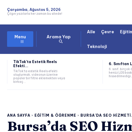
Çarşamba, Ağustos 5, 2026
Çılgın yazılarla her zaman bu sitede!
Aile
Çevre
Eğiti
Arama Yap
Menu
Teknoloji
TikTok’ta Estetik Reels
6. Sınıftan 
Efekti...
6. sınıf, birçok 
TikTok’ta estetik Reels efekti
henüz LGS bask
oluşturmak, videonun üzerine
hissedilmediği, 
popüler bir filtre eklemekten veya
birkaç...
ANA SAYFA
EĞITIM & ÖĞRENME
BURSA'DA SEO HIZMETI.
Bursa’da SEO Hizme