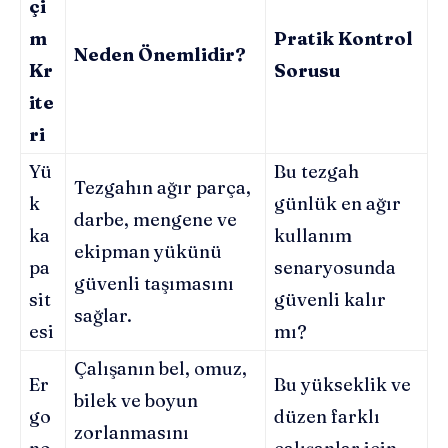
çi
m
Pratik Kontrol
Neden Önemlidir?
Kr
Sorusu
ite
ri
Yü
Bu tezgah
Tezgahın ağır parça,
k
günlük en ağır
darbe, mengene ve
ka
kullanım
ekipman yükünü
pa
senaryosunda
güvenli taşımasını
sit
güvenli kalır
sağlar.
esi
mı?
Çalışanın bel, omuz,
Er
Bu yükseklik ve
bilek ve boyun
go
düzen farklı
zorlanmasını