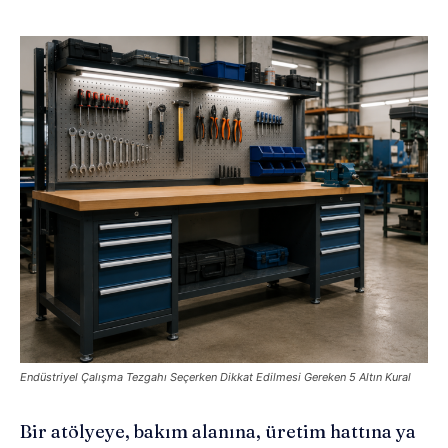
Endüstriyel Çalışma Tezgahı Seçerken Dikkat Edilmesi Gereken 5 Altın Kural
Bir atölyeye, bakım alanına, üretim hattına ya