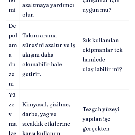
no
çalışanlar için
azaltmaya yardımcı
mi
uygun mu?
olur.
De
pol
Takım arama
Sık kullanılan
am
süresini azaltır ve iş
ekipmanlar tek
a
akışını daha
hamlede
dü
okunabilir hale
ulaşılabilir mi?
ze
getirir.
ni
Yü
ze
Kimyasal, çizilme,
Tezgah yüzeyi
y
darbe, yağ ve
yapılan işe
ma
sıcaklık etkilerine
gerçekten
lze
karşı kullanım