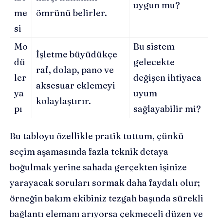
uygun mu?
me
ömrünü belirler.
si
Mo
Bu sistem
İşletme büyüdükçe
dü
gelecekte
raf, dolap, pano ve
ler
değişen ihtiyaca
aksesuar eklemeyi
ya
uyum
kolaylaştırır.
pı
sağlayabilir mi?
Bu tabloyu özellikle pratik tuttum, çünkü
seçim aşamasında fazla teknik detaya
boğulmak yerine sahada gerçekten işinize
yarayacak soruları sormak daha faydalı olur;
örneğin bakım ekibiniz tezgah başında sürekli
bağlantı elemanı arıyorsa çekmeceli düzen ve