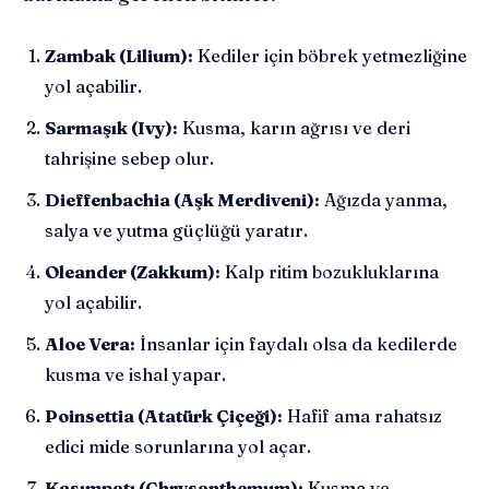
Zambak (Lilium):
Kediler için böbrek yetmezliğine
yol açabilir.
Sarmaşık (Ivy):
Kusma, karın ağrısı ve deri
tahrişine sebep olur.
Dieffenbachia (Aşk Merdiveni):
Ağızda yanma,
salya ve yutma güçlüğü yaratır.
Oleander (Zakkum):
Kalp ritim bozukluklarına
yol açabilir.
Aloe Vera:
İnsanlar için faydalı olsa da kedilerde
kusma ve ishal yapar.
Poinsettia (Atatürk Çiçeği):
Hafif ama rahatsız
edici mide sorunlarına yol açar.
Kasımpatı (Chrysanthemum):
Kusma ve