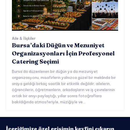
Aile & İlişkiler
Bursa’daki Düğün ve Mezuniyet
Organizasyonları İçin Profesyonel
Catering Seçimi
Bursa’da düzenlenen bir düğün ya da mezuniyet
organizasyonu, misafirlerin yalnızca güzel bir mekânda bir
araya geldiği birkaç saatlik bir etkinlik değildir; ailelerin,
öğrencilerin, öğretmenlerin, arkadaşların ve iş çevrelerinin
ortak bir anıyı paylaştığı, yıllar sonra fotoğraflara
bakıldığında atmosferiyle, müziğiyle ve...
İçeriğimize özel erişimin keyfini çıkarın