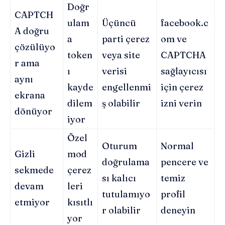
Doğr
CAPTCH
ulam
Üçüncü
facebook.c
A doğru
a
parti çerez
om ve
çözülüyo
token
veya site
CAPTCHA
r ama
ı
verisi
sağlayıcısı
aynı
kayde
engellenmi
için çerez
ekrana
dilem
ş olabilir
izni verin
dönüyor
iyor
Özel
Oturum
Normal
Gizli
mod
doğrulama
pencere ve
sekmede
çerez
sı kalıcı
temiz
devam
leri
tutulamıyo
profil
etmiyor
kısıtlı
r olabilir
deneyin
yor