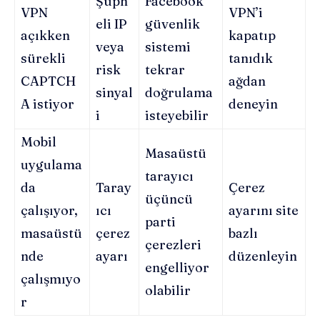
Şüph
Facebook
VPN
VPN’i
eli IP
güvenlik
açıkken
kapatıp
veya
sistemi
sürekli
tanıdık
risk
tekrar
CAPTCH
ağdan
sinyal
doğrulama
A istiyor
deneyin
i
isteyebilir
Mobil
Masaüstü
uygulama
tarayıcı
da
Taray
Çerez
üçüncü
çalışıyor,
ıcı
ayarını site
parti
masaüstü
çerez
bazlı
çerezleri
nde
ayarı
düzenleyin
engelliyor
çalışmıyo
olabilir
r