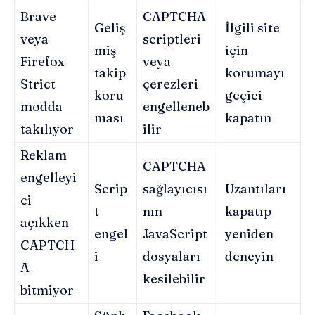
Brave
CAPTCHA
Geliş
İlgili site
veya
scriptleri
miş
için
Firefox
veya
takip
korumayı
Strict
çerezleri
koru
geçici
modda
engelleneb
ması
kapatın
takılıyor
ilir
Reklam
CAPTCHA
engelleyi
Scrip
sağlayıcısı
Uzantıları
ci
t
nın
kapatıp
açıkken
engel
JavaScript
yeniden
CAPTCH
i
dosyaları
deneyin
A
kesilebilir
bitmiyor