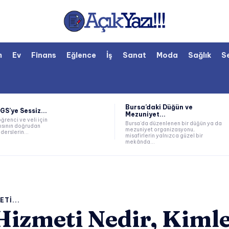
m
Ev
Finans
Eğlence
İş
Sanat
Moda
Sağlık
S
Bursa’daki Düğün ve
LGS’ye Sessiz...
Mezuniyet...
öğrenci ve veli için
Bursa’da düzenlenen bir düğün ya da
ısının doğrudan
mezuniyet organizasyonu,
derslerin...
misafirlerin yalnızca güzel bir
mekânda...
TI...
izmeti Nedir, Kimle