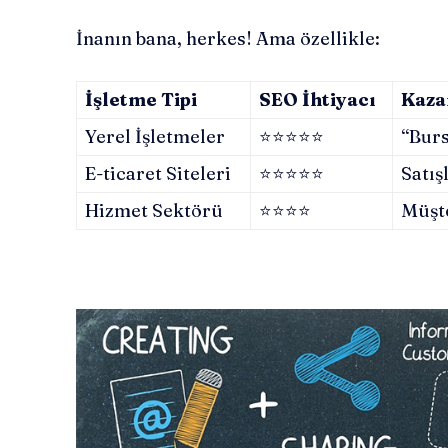
İnanın bana, herkes! Ama özellikle:
İşletme Tipi
SEO İhtiyacı
Kaza
Yerel İşletmeler
⭐️⭐️⭐️⭐️⭐️
“Burs
E-ticaret Siteleri
⭐️⭐️⭐️⭐️⭐️
Satış
Hizmet Sektörü
⭐️⭐️⭐️⭐️
Müşte