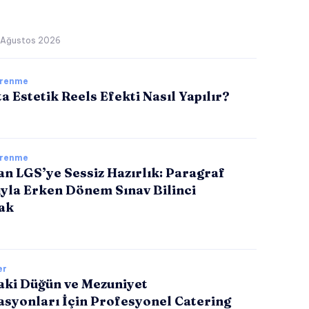
 Ağustos 2026
ğrenme
a Estetik Reels Efekti Nasıl Yapılır?
ğrenme
tan LGS’ye Sessiz Hazırlık: Paragraf
ıyla Erken Dönem Sınav Bilinci
ak
er
aki Düğün ve Mezuniyet
asyonları İçin Profesyonel Catering