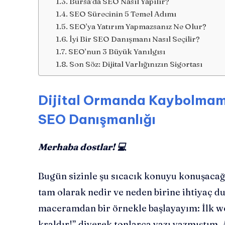
Bursa’da SEO Nasıl Yapılır?
SEO Sürecinin 5 Temel Adımı
SEO’ya Yatırım Yapmazsanız Ne Olur?
İyi Bir SEO Danışmanı Nasıl Seçilir?
SEO’nun 3 Büyük Yanılgısı
Son Söz: Dijital Varlığınızın Sigortası
Dijital Ormanda Kaybolmama
SEO Danışmanlığı
Merhaba dostlar! 💻
Bugün sizinle şu sıcacık konuyu konuşacağ
tam olarak nedir ve neden birine ihtiyaç du
maceramdan bir örnekle başlayayım: İlk we
kraldır!” diyerek tonlarca yazı yazmıştım.