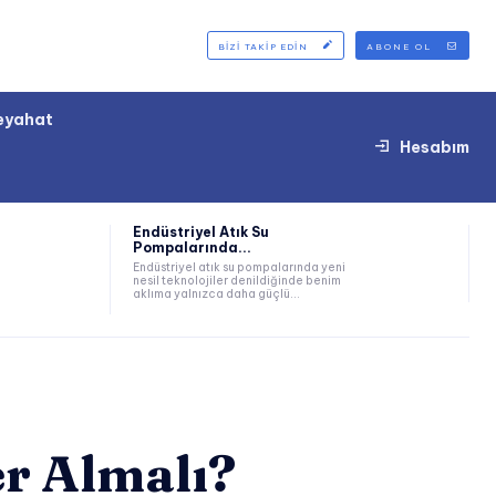
BIZI TAKIP EDIN
ABONE OL
eyahat
Hesabım
Endüstriyel Atık Su
Pompalarında...
Endüstriyel atık su pompalarında yeni
nesil teknolojiler denildiğinde benim
aklıma yalnızca daha güçlü...
r Almalı?