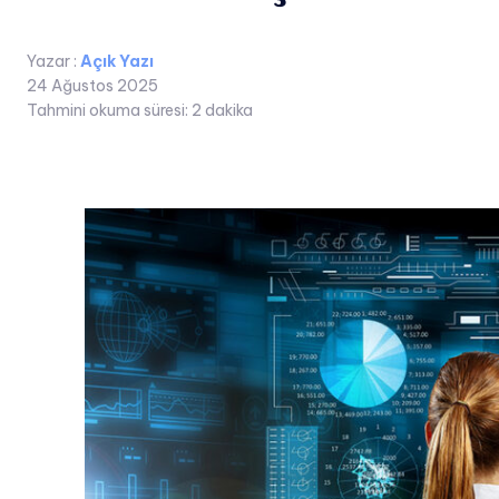
Yazar :
Açık Yazı
24 Ağustos 2025
Tahmini okuma süresi:
2
dakika