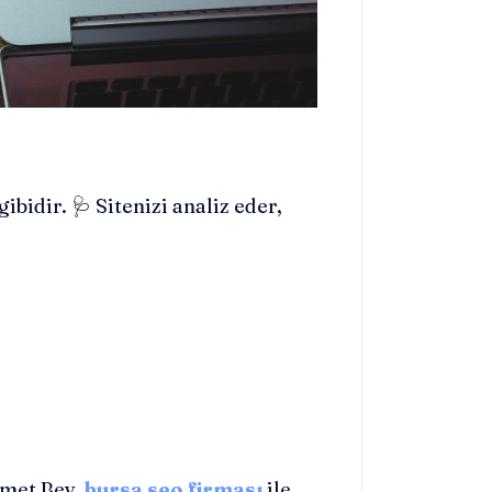
gibidir. 🩺 Sitenizi analiz eder,
hmet Bey,
bursa seo firması
ile