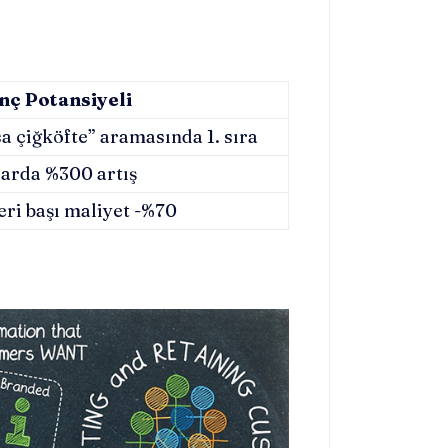
nç Potansiyeli
a çiğköfte” aramasında 1. sıra
larda %300 artış
ri başı maliyet -%70