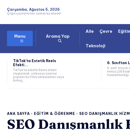
Çarşamba, Ağustos 5, 2026
Çılgın yazılarla her zaman bu sitede!
Aile
Çevre
Eğiti
Arama Yap
Menu
Teknoloji
TikTok’ta Estetik Reels
6. Sınıftan 
Efekti...
6. sınıf, birçok 
TikTok’ta estetik Reels efekti
henüz LGS bask
oluşturmak, videonun üzerine
hissedilmediği, 
popüler bir filtre eklemekten veya
birkaç...
ANA SAYFA
EĞITIM & ÖĞRENME
SEO DANIŞMANLIK HIZME
SEO Danışmanlık H