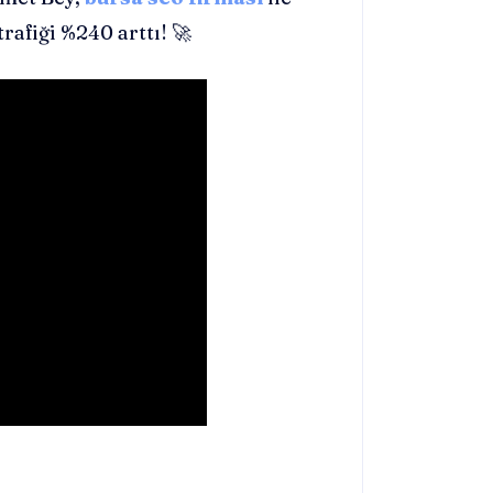
rafiği %240 arttı! 🚀