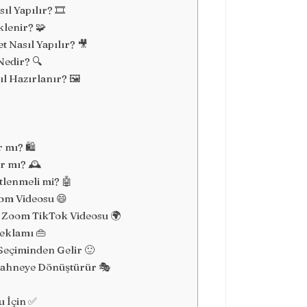
l Yapılır? 🎞️
lenir? 🧩
 Nasıl Yapılır? 🎥
Nedir? 🔍
l Hazırlanır? 🖼️
 mı? 🛍️
r mı? 🕰️
tlenmeli mi? 🤖
om Videosu 😄
 Zoom TikTok Videosu 🌍
eklamı 👜
eçiminden Gelir 🙂
 Sahneye Dönüştürür 🎭
u İçin ✅