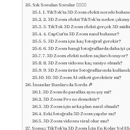
Sık Sorulan Sorular 🙋‍♀️🙋‍♂️
1. TikTok’ta 3D Zoom efekti nerede bulun
2. 3D Zoom efekti TikTok’ta neden çıkmı
3. TikTok 3D Zoom efekti gerçek 3D midi
4. CapCut’ta 3D Zoom nasıl bulunur?
5. 3D Zoom için kaç fotoğraf gerekir?
6. 3D Zoom hangi fotoğraflarda daha iyi ça
7. 3D Zoom efekti neden saçları bozuyor?
8. 3D Zoom videosu kaç saniye olmalı?
9. 3D Zoom ürün fotoğraflarında kullanıla
10. 3D Zoom AI etiketi gerektirir mi?
İnsanlar Bunları da Sordu 🔎
3D Zoom ile parallax aynı şey mi?
3D Zoom Pro ne demektir?
3D Zoom için arka plan nasıl olmalı?
Eski fotoğrafa 3D Zoom yapılır mı?
3D Zoom videosu viral olur mu?
Sonuç: TikTok’ta 3D Zoom İçin En Kolay Yol Ef