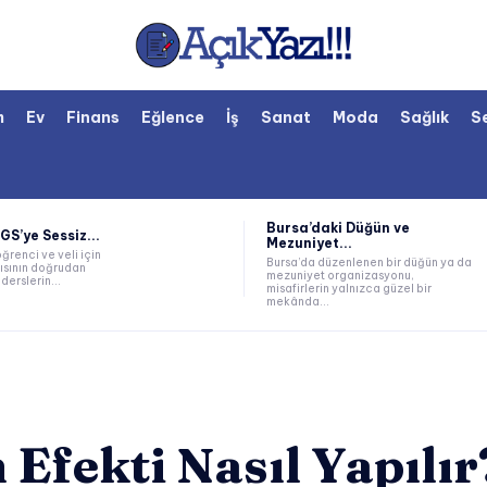
m
Ev
Finans
Eğlence
İş
Sanat
Moda
Sağlık
S
Bursa’daki Düğün ve
LGS’ye Sessiz...
Mezuniyet...
öğrenci ve veli için
Bursa’da düzenlenen bir düğün ya da
ısının doğrudan
mezuniyet organizasyonu,
derslerin...
misafirlerin yalnızca güzel bir
mekânda...
Efekti Nasıl Yapılır