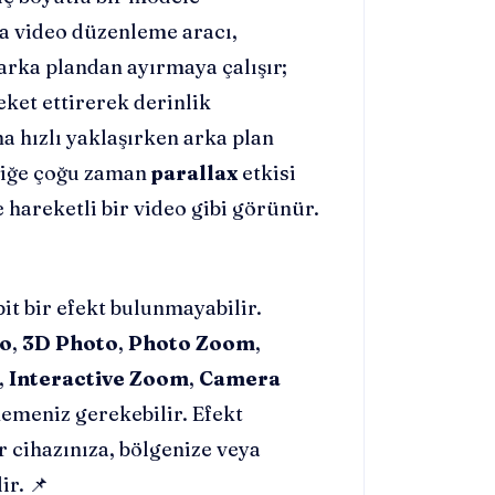
a video düzenleme aracı,
arka plandan ayırmaya çalışır;
eket ettirerek derinlik
a hızlı yaklaşırken arka plan
kniğe çoğu zaman
parallax
etkisi
e hareketli bir video gibi görünür.
it bir efekt bulunmayabilir.
o
,
3D Photo
,
Photo Zoom
,
,
Interactive Zoom
,
Camera
nemeniz gerekebilir. Efekt
r cihazınıza, bölgenize veya
r. 📌