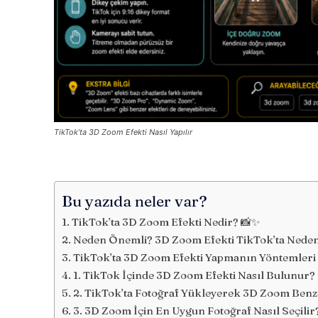
TikTok’ta 3D Zoom Efekti Nasıl Yapılır
Bu yazıda neler var?
TikTok’ta 3D Zoom Efekti Nedir? 📸✨
Neden Önemli? 3D Zoom Efekti TikTok’ta Neden 
TikTok’ta 3D Zoom Efekti Yapmanın Yöntemleri 
1. TikTok İçinde 3D Zoom Efekti Nasıl Bulunur? 
2. TikTok’ta Fotoğraf Yükleyerek 3D Zoom Benzer
3. 3D Zoom İçin En Uygun Fotoğraf Nasıl Seçilir