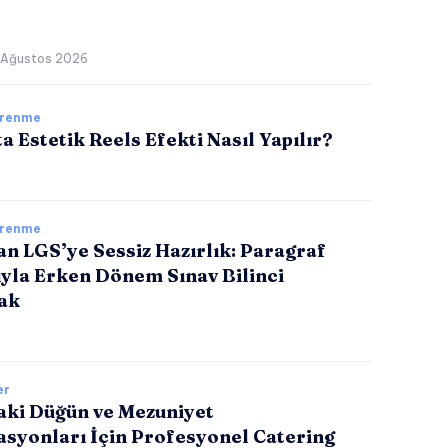
 Ağustos 2026
ğrenme
a Estetik Reels Efekti Nasıl Yapılır?
ğrenme
tan LGS’ye Sessiz Hazırlık: Paragraf
ıyla Erken Dönem Sınav Bilinci
ak
er
aki Düğün ve Mezuniyet
asyonları İçin Profesyonel Catering