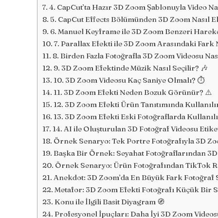
4. CapCut’ta Hazır 3D Zoom Şablonuyla Video Nası
5. CapCut Effects Bölümünden 3D Zoom Nasıl Ek
6. Manuel Keyframe ile 3D Zoom Benzeri Hareket
7. Parallax Efekti ile 3D Zoom Arasındaki Fark 
8. Birden Fazla Fotoğrafla 3D Zoom Videosu Nası
9. 3D Zoom Efektinde Müzik Nasıl Seçilir? 🎶
10. 3D Zoom Videosu Kaç Saniye Olmalı? ⏱️
11. 3D Zoom Efekti Neden Bozuk Görünür? ⚠️
12. 3D Zoom Efekti Ürün Tanıtımında Kullanılır
13. 3D Zoom Efekti Eski Fotoğraflarda Kullanılı
14. AI ile Oluşturulan 3D Fotoğraf Videosu Etike
Örnek Senaryo: Tek Portre Fotoğrafıyla 3D Zo
Başka Bir Örnek: Seyahat Fotoğraflarından 3D
Örnek Senaryo: Ürün Fotoğrafından TikTok R
Anekdot: 3D Zoom’da En Büyük Fark Fotoğraf S
Metafor: 3D Zoom Efekti Fotoğrafı Küçük Bir
Konu ile İlgili Basit Diyagram 🧭
Profesyonel İpuçları: Daha İyi 3D Zoom Videos