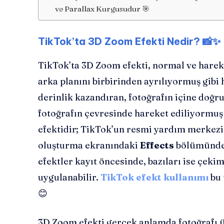
ve Parallax Kurgusudur 🎯
TikTok’ta 3D Zoom Efekti Nedir? 📸✨
TikTok’ta 3D Zoom efekti, normal ve hareket
arka planını birbirinden ayrılıyormuş gibi
derinlik kazandıran, fotoğrafın içine doğr
fotoğrafın çevresinde hareket ediliyormuş h
efektidir; TikTok’un resmi yardım merkez
oluşturma ekranındaki
Effects
bölümünden 
efektler kayıt öncesinde, bazıları ise çek
uygulanabilir.
TikTok efekt kullanımı
bu 
😊
3D Zoom efekti gerçek anlamda fotoğrafı ü