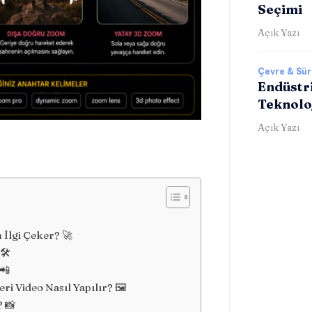
Seçimi
Açık Yazı
Çevre & Sürd
Endüstri
Teknolo
Açık Yazı
İlgi Çeker? 🚀
🛠️
📲
i Video Nasıl Yapılır? 🖼️
? 📸