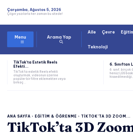
Çarşamba, Ağustos 5, 2026
Çılgın yazılarla her zaman bu sitede!
Aile
Çevre
Eğiti
Arama Yap
Menu
Teknoloji
TikTok’ta Estetik Reels
6. Sınıftan 
Efekti...
6. sınıf, birçok 
TikTok’ta estetik Reels efekti
henüz LGS bask
oluşturmak, videonun üzerine
hissedilmediği, 
popüler bir filtre eklemekten veya
birkaç...
ANA SAYFA
EĞITIM & ÖĞRENME
TIKTOK’TA 3D ZOOM...
TikTok’ta 3D Zoom 