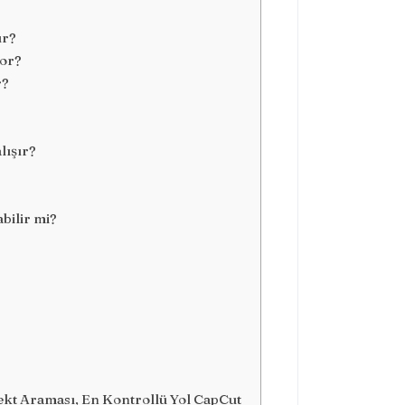
ur?
yor?
r?
lışır?
bilir mi?
ekt Araması, En Kontrollü Yol CapCut