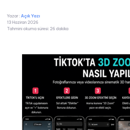
Yazar :
Açık Yazı
13 Haziran 2026
Tahmini okuma süresi:
26
dakika