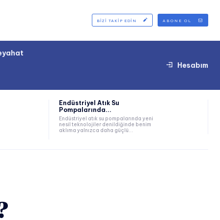
BIZI TAKIP EDIN
ABONE OL
eyahat
Hesabım
Endüstriyel Atık Su
Pompalarında...
Endüstriyel atık su pompalarında yeni
nesil teknolojiler denildiğinde benim
aklıma yalnızca daha güçlü...
?