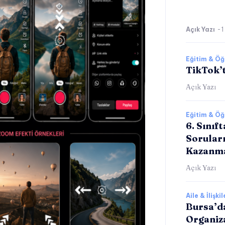
Açık Yazı
-
1
Eğitim & Ö
TikTok’t
Açık Yazı
Eğitim & Ö
6. Sınıf
Sorular
Kazanm
Açık Yazı
Aile & İlişkil
Bursa’d
Organiz