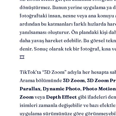
dönüştürmez. Bunun yerine uygulama ya d
fotoğraftaki insan, nesne veya ana konuyu 
ardından bu katmanları farklı hızlarda har
yanılsaması oluşturur. Ön plandaki kişi dah
daha yavaş hareket edebilir. Bu görsel te
denir. Sonuç olarak tek bir fotoğraf, kısa v
🎞️
TikTok’ta “3D Zoom” adıyla her hesapta sab
Arama bölümünde
3D Zoom
,
3D Zoom Pr
Parallax
,
Dynamic Photo
,
Photo Motion
Zoom
veya
Depth Effect
gibi ifadeleri de
isimleri zamanla değişebilir ve bazı efektle
uygulama sürümünüze göre görünmeyebili