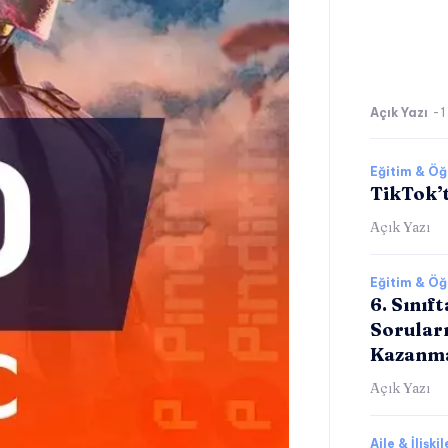
Açık Yazı
-
1
Eğitim & Ö
TikTok’t
Açık Yazı
Eğitim & Ö
6. Sınıf
Sorular
Kazanm
Açık Yazı
Aile & İlişkil