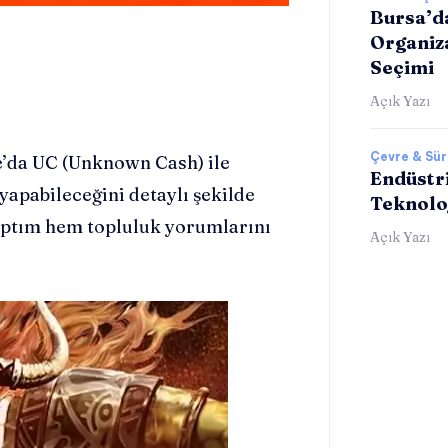
Bursa’d
Organiz
Seçimi
Açık Yazı
Çevre & Sürd
’da UC (Unknown Cash) ile
Endüstri
apabileceğini detaylı şekilde
Teknolo
aptım hem topluluk yorumlarını
Açık Yazı