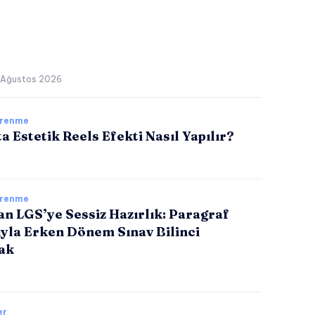
 Ağustos 2026
ğrenme
a Estetik Reels Efekti Nasıl Yapılır?
ğrenme
tan LGS’ye Sessiz Hazırlık: Paragraf
ıyla Erken Dönem Sınav Bilinci
ak
er