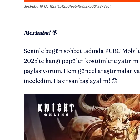
docPubg 10 Uc 1f2a11b12b0feab49e527b031a873ac4
Merhaba! 🎯
Seninle bugün sohbet tadında PUBG Mobile
2025’te hangi popüler kostümlere yatırım y
paylaşıyorum. Hem güncel araştırmalar y
inceledim. Hazırsan başlayalım! 😊