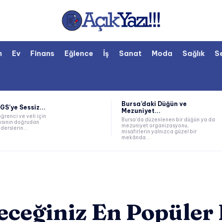
m
Ev
Finans
Eğlence
İş
Sanat
Moda
Sağlık
S
Bursa’daki Düğün ve
LGS’ye Sessiz...
Mezuniyet...
öğrenci ve veli için
Bursa’da düzenlenen bir düğün ya da
ısının doğrudan
mezuniyet organizasyonu,
derslerin...
misafirlerin yalnızca güzel bir
mekânda...
eceğiniz En Popüler