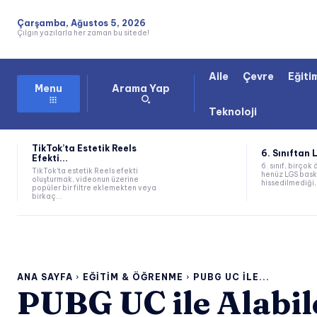
Çarşamba, Ağustos 5, 2026
Çılgın yazılarla her zaman bu sitede!
Aile
Çevre
Eğiti
Arama Yap
Menu
Teknoloji
TikTok’ta Estetik Reels
6. Sınıftan 
Efekti...
6. sınıf, birçok 
TikTok’ta estetik Reels efekti
henüz LGS bask
oluşturmak, videonun üzerine
hissedilmediği, 
popüler bir filtre eklemekten veya
birkaç...
ANA SAYFA
EĞITIM & ÖĞRENME
PUBG UC ILE...
PUBG UC ile Alabil