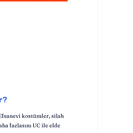
r?
fsanevi kostümler, silah
aha fazlasını UC ile elde