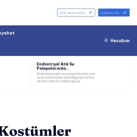
BIZI TAKIP EDIN
ABONE OL
eyahat
Hesabım
Endüstriyel Atık Su
Pompalarında...
Endüstriyel atık su pompalarında yeni
nesil teknolojiler denildiğinde benim
aklıma yalnızca daha güçlü...
 Kostümler